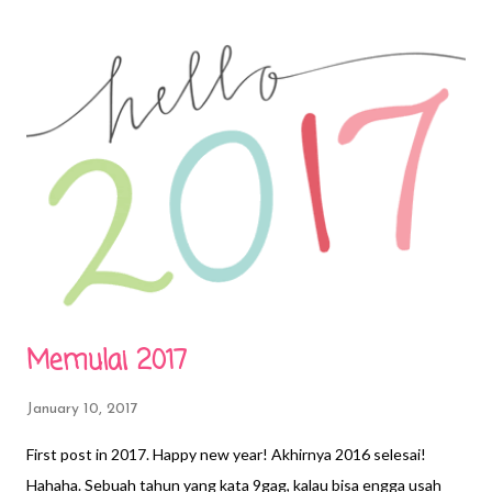
itu bahas tentang ' How to Find Your Financial Purpose ' dan
dibawakan langsung oleh Mbak (atau Teteh?!) Ligwina Hananto.
Saya excited banget! Udah sejak lama saya tahu nama Mbak
Wina ini di dunia mengatur keuangan. Teman dekat saya sudah
baca bukunya, mengamini seluruh tulisan Mbak Wina dan
mencoba menerapkan si isi buku. Kapan lagi bisa dengar
langsung ‘kuliah’ dari pakarnya? Teh Wina (kanan) orang pertama
yang saya lihat ngomong...
Memulai 2017
January 10, 2017
First post in 2017. Happy new year! Akhirnya 2016 selesai!
Hahaha. Sebuah tahun yang kata 9gag, kalau bisa engga usah