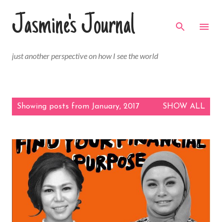
Skip to main content
Jasmine's Journal
just another perspective on how I see the world
P
Showing posts from January, 2017
SHOW ALL
o
s
t
s