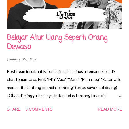
Belajar Atur Uang Seperti Orang
Dewasa
January 22, 2017
Postingan ini dibuat karena di malam minggu kemarin saya di-
chat teman saya, Emil. "Min" "Apa" "Mana" "Mana apa" "Katanya lo
mau cerita tentang financial planning" (terus saya read doang)
LOL. Jadi minggu lalu saya ikutan kelas tentang Financial
Planning yang diadakan Limitless Campus. (Saya akan buat
SHARE
3 COMMENTS
READ MORE
postingan sendiri tentang Limitless Campus ini, tapi nanti.
Sekarang kalau kepo, cek aja dulu instagram-nya Limitless
Campus yang aesthetic di sini @LimitlessCampus ). Kelas hari