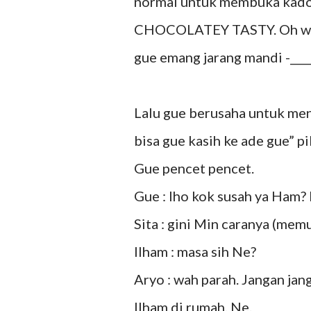
normal untuk membuka kado 
CHOCOLATEY TASTY. Oh well,
gue emang jarang mandi -____
Lalu gue berusaha untuk men
bisa gue kasih ke ade gue” pi
Gue pencet pencet.
Gue : lho kok susah ya Ham? 
Sita : gini Min caranya (mem
Ilham : masa sih Ne?
Aryo : wah parah. Jangan ja
Ilham di rumah, Ne.