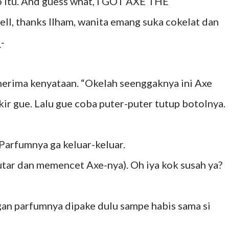
itu. And guess what, I GOT AXE THE
 thanks Ilham, wanita emang suka cokelat dan
-
erima kenyataan. “Okelah seenggaknya ini Axe
kir gue. Lalu gue coba puter-puter tutup botolnya.
Parfumnya ga keluar-keluar.
utar dan memencet Axe-nya). Oh iya kok susah ya?
ngan parfumnya dipake dulu sampe habis sama si