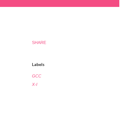
SHARE
Labels
GCC
X-I