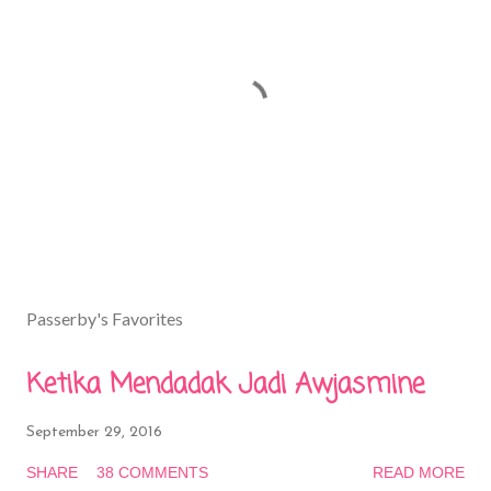
P
o
s
Passerby's Favorites
t
a
Ketika Mendadak Jadi Awjasmine
C
o
m
September 29, 2016
m
SHARE
38 COMMENTS
READ MORE
e